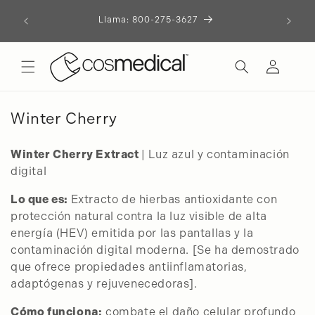
Llama: 800-275-3627
irectamente
l contenido
Iniciar
sesión
C
Winter Cherry
o
Winter Cherry Extract
| Luz azul y contaminación
l
digital
e
c
Lo que es:
Extracto de hierbas antioxidante con
c
protección natural contra la luz visible de alta
energía (HEV) emitida por las pantallas y la
i
contaminación digital moderna. [Se ha demostrado
ó
que ofrece propiedades antiinflamatorias,
n
adaptógenas y rejuvenecedoras].
:
Cómo funciona:
combate el daño celular profundo