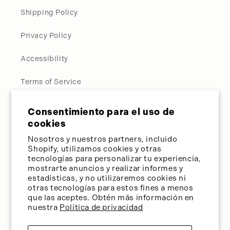
Shipping Policy
Privacy Policy
Accessibility
Terms of Service
Request Personal Data
Consentimiento para el uso de
cookies
Contact Us
Nosotros y nuestros partners, incluido
Shopify, utilizamos cookies y otras
tecnologías para personalizar tu experiencia,
Call Us Directly:
954-587-8989
mostrarte anuncios y realizar informes y
estadísticas, y no utilizaremos cookies ni
Toll Free:
800-275-3627
otras tecnologías para estos fines a menos
Send Us An Email:
support@cosmedical.co
que las aceptes. Obtén más información en
nuestra
Política de privacidad
Drop Us a Line:
Quick Message