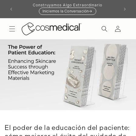
Construyamos Algo Extraordinario
Dale Vi
irectamente
Iniciemos la Conversación
l contenido
Iniciar
sesión
El poder de la educación del paciente: