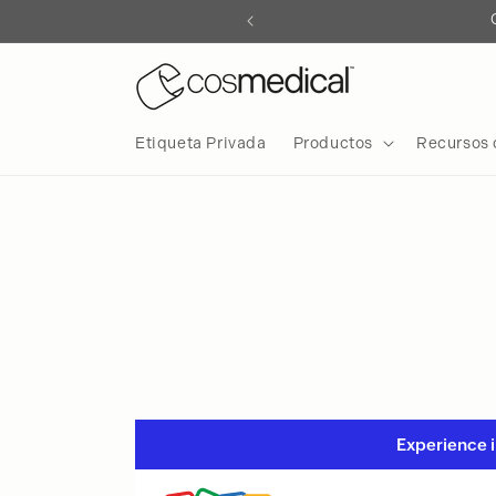
irectamente
l contenido
Etiqueta Privada
Productos
Recursos 
B
e
f
o
r
e