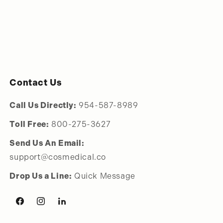
Contact Us
Call Us Directly:
954-587-8989
Toll Free:
800-275-3627
Send Us An Email:
support@cosmedical.co
Drop Us a Line:
Quick Message
Facebook
Instagram
LinkedIn